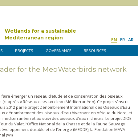
Wetlands for a sustainable
Mediterranean region
EN
FR
AR
DS
PROJECTS
GOVERNANCE
RESOURCES
 leader for the MedWaterbirds network
à faire émerger un réseau d’étude et de conservation des oiseaux
(ci-après « Réseau oiseaux d’eau Méditerranée »). Ce projet s’inscrit
is 2012 par le projet Dénombrement International des Oiseaux d’Eau
 aux dénombrement des oiseaux d’eau hivernant en Afrique du Nord, et
in méditerranéen et au suivi des oiseaux d’eau nicheurs. Le projet DIOE
 Tour du Valat, l’Office National de la Chasse et de la Faune Sauvage
du développement durable et de l’énergie (MEDDE), la Fondation MAVA
al (WI).