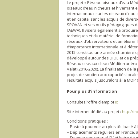
Le projet « Réseau oiseaux d’eau Méd
oiseaux d’eau nicheurs et hivernant 
internationaux sur les oiseaux d’eau
et en capitalisant les acquis de divers
SPOVAN et ses outils pédagogiques déve
l’AEWA). Il visera également à produi
techniques et du matériel de formation
réseaux d’observateurs et améliorer la
d’importance internationale et à déter
2015 constitue une année charnière qu
développé autour des DIOE et de pré
Réseau oiseaux d’eau Méditerranée» q
Valat (2016-2020). La finalisation de 
projet de soutien aux capacités locale
résultats acquis jusqu’alors à la MOP
Pour plus d’information
Consultez l’offre d’emploi
ici
Site internet dédié au projet :
http://m
Conditions pratiques :
– Poste à pourvoir au plus tôt, basé à 
– Déplacements réguliers en France, 
– Envoyer par courriel CV et lettre d