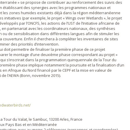
iterranée » se propose de contribuer au renforcement des suivis des
en établissant des synergies avec les programmes nationaux et
 et les zones humides existants déjà dans la région méditerranéenne
es initiatives (par exemple, le projet « Wings over Wetlands », le projet
loppés par l’ONCFS, les actions de l’UST de l’Initiative africaine de
re, en partenariat avec les coordinateurs nationaux, des synthèses
 ou de sensibilisation dans différentes langues afin de stimuler les
 couverture. Enfin il cherchera à compléter les inventaires de sites
miner des priorités d’intervention.
i doit permettre de finaliser la première phase de ce projet
parer le montage d’une deuxième phase correspondant au projet «
ui s’inscrirait dans la programmation quinquennale de la Tour du
la première phase implique notamment la poursuite et la finalisation d’un
s en Afrique du Nord financé par le CEPF et la mise en valeur de
 6 de l’AEWA (Bonn, novembre 2015).
edwaterbirds.net/
la Tour du Valat, le Sambuc, 13200 Arles, France
aux Pays Bas et en Méditerranée
e motivation avec au moins 2 références (personnes et coordonnées)