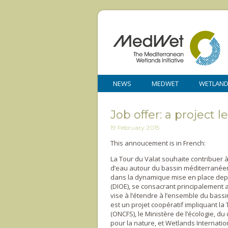
NEWS
MEDWET
WETLAN
Job offer: a project
19 February 2015
This annoucement is in French:
La Tour du Valat souhaite contribuer 
d’eau autour du bassin méditerranéen 
dans la dynamique mise en place depu
(DIOE), se consacrant principalement
vise à l’étendre à l’ensemble du bass
est un projet coopératif impliquant la
(ONCFS), le Ministère de l’écologie, 
pour la nature, et Wetlands Internation