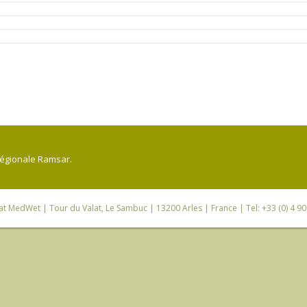
régionale Ramsar.
iat MedWet
| Tour du Valat, Le Sambuc | 13200 Arles | France | Tel: +33 (0) 4 9