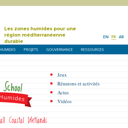
Les zones humides pour une
région méditerranéenne
EN
FR
AR
durable
 HUMIDES
PROJETS
GOUVERNANCE
RESSOURCES
Jeux
Réunions et activités
Actus
Vidéos
all Coastal Wetlands