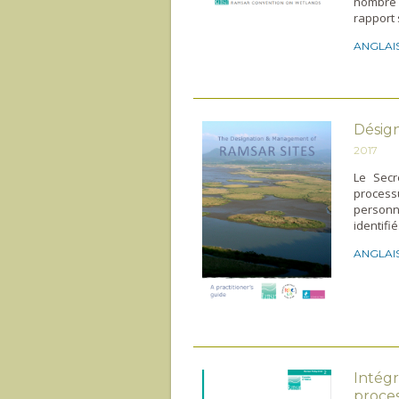
nombre 
rapport 
ANGLAI
Désign
2017
Le Secr
process
person
identifi
ANGLAI
Intégr
proces