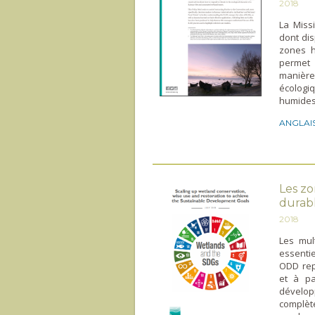
2018
La Missi
dont dis
zones h
permet 
manière
écologi
humides
ANGLAI
Les zo
durab
2018
Les mul
essentie
ODD rep
et à pa
dévelop
complète