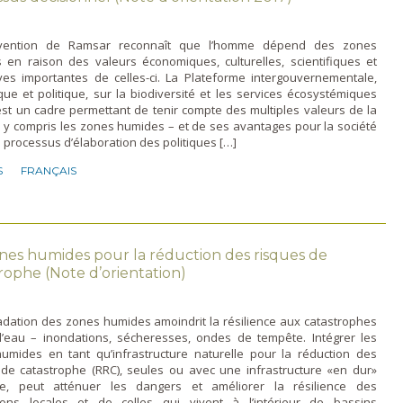
vention de Ramsar reconnaît que l’homme dépend des zones
 en raison des valeurs économiques, culturelles, scientifiques et
ives importantes de celles-ci. La Plateforme intergouvernementale,
ique et politique, sur la biodiversité et les services écosystémiques
est un cadre permettant de tenir compte des multiples valeurs de la
 y compris les zones humides – et de ses avantages pour la société
 processus d’élaboration des politiques […]
S
FRANÇAIS
nes humides pour la réduction des risques de
rophe (Note d’orientation)
adation des zones humides amoindrit la résilience aux catastrophes
 l’eau – inondations, sécheresses, ondes de tempête. Intégrer les
umides en tant qu’infrastructure naturelle pour la réduction des
 de catastrophe (RRC), seules ou avec une infrastructure «en dur»
ue, peut atténuer les dangers et améliorer la résilience des
ions locales et de celles qui vivent à l’intérieur de bassins