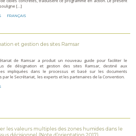
de cibles concrètes, traduisent ce programme en action. Le présent
souligne […]
S
FRANÇAIS
ation et gestion des sites Ramsar
étariat de Ramsar a produit un nouveau guide pour faciliter le
us de désignation et gestion des sites Ramsar, destiné aux
nes impliquées dans le processus et basé sur les documents
és par le Secrétariat, les experts et les partenaires de la Convention.
S
er les valeurs multiples des zones humides dans le
sus décisionnel (Note d’orientation 2017)