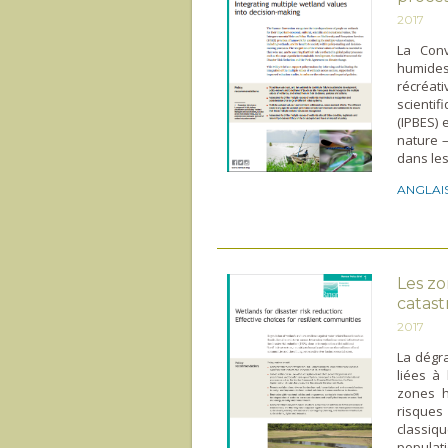
2017
La Con
humides
récréat
scientif
(IPBES) 
nature –
dans les
ANGLAI
Les zo
catast
2017
La dégr
liées à
zones h
risques
classiq
populat