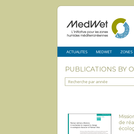
ACTUALITES
MEDWET
ZONES
PUBLICATIONS BY 
Recherche par année
Missi
de réa
écolog