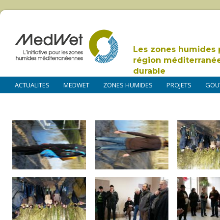
Les zones humides 
région méditerrané
durable
ACTUALITES
MEDWET
ZONES HUMIDES
PROJETS
GOU