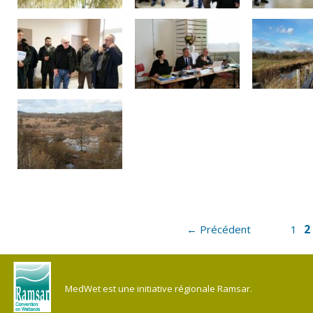
2
← Précédent
1
MedWet est une initiative régionale Ramsar.