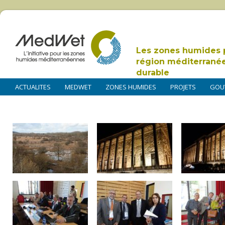
Les zones humides 
région méditerrané
durable
ACTUALITES
MEDWET
ZONES HUMIDES
PROJETS
GOU