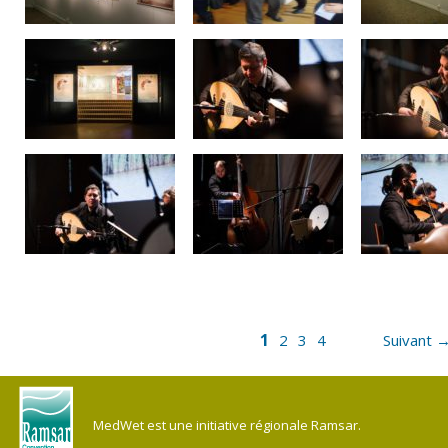
1
2
3
4
Suivant 
MedWet est une initiative régionale Ramsar.