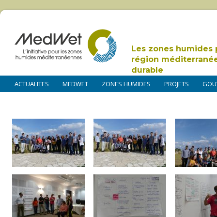
Les zones humides 
région méditerrané
durable
ACTUALITES
MEDWET
ZONES HUMIDES
PROJETS
GOU