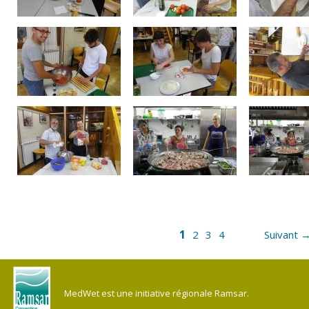
1
2
3
4
Suivant 
MedWet est une initiative régionale Ramsar.