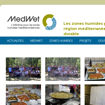
Les zones humides 
région méditerrané
durable
ACTUALITES
MEDWET
ZONES HUMIDES
PROJETS
GOU